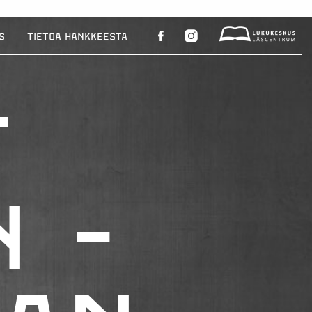
Instagram
s
Tietoa hankkeesta
Facebook
Lukukeskus
t
n
-