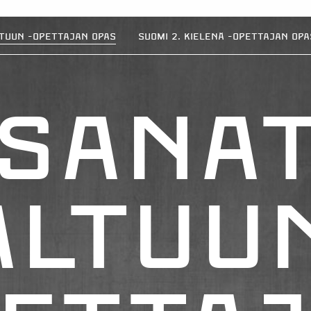
tuun -opettajan opas
Suomi 2. kielenä -opettajan opa
S
a
n
a
a
l
t
u
u