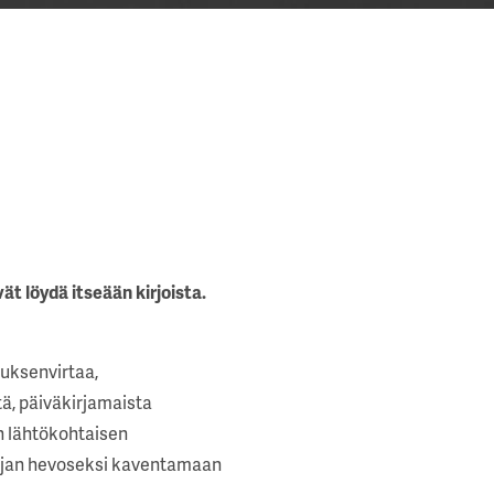
ät löydä itseään kirjoista.
tuksenvirtaa,
ä, päiväkirjamaista
n lähtökohtaisen
roijan hevoseksi kaventamaan