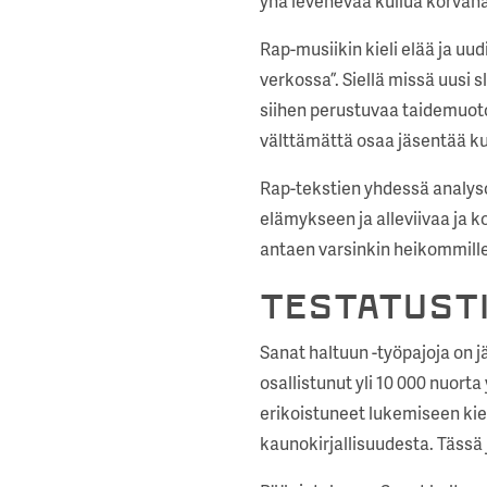
yhä levenevää kuilua korvanapp
Rap-musiikin kieli elää ja uu
verkossa”. Siellä missä uusi s
siihen perustuvaa taidemuotoa
välttämättä osaa jäsentää ku
Rap-tekstien yhdessä analysoi
elämykseen ja alleviivaa ja k
antaen varsinkin heikommille
Testatust
Sanat haltuun -työpajoja on j
osallistunut yli 10 000 nuor
erikoistuneet lukemiseen kie
kaunokirjallisuudesta. Tässä