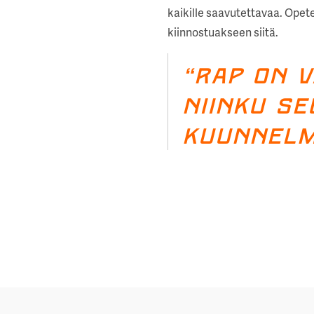
kaikille saavutettavaa. Opetet
kiinnostuakseen siitä.
“Rap on v
niinku se
kuunnelm