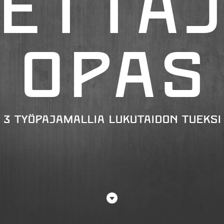
e
t
t
a
j
o
p
a
s
3 työpajamallia lukutaidon tueksi