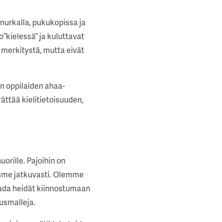
 nurkalla, pukukopissa ja
 ”kielessä” ja kuluttavat
 merkitystä, mutta eivät
.
in oppilaiden ahaa-
rättää kielitietoisuuden,
.
orille. Pajoihin on
ämme jatkuvasti. Olemme
saada heidät kiinnostumaan
tusmalleja.