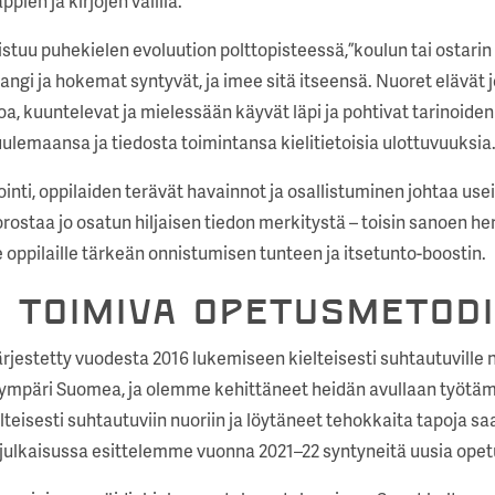
ien ja kirjojen välillä.
distuu puhekielen evoluution polttopisteessä, ”koulun tai ostarin
langi ja hokemat syntyvät, ja imee sitä itseensä. Nuoret elävät jo
, kuuntelevat ja mielessään käyvät läpi ja pohtivat tarinoiden
ulemaansa ja tiedosta toimintansa kielitietoisia ulottuvuuksia
nti, oppilaiden terävät havainnot ja osallistuminen johtaa use
orostaa jo osatun hiljaisen tiedon merkitystä – toisin sanoen he
 oppilaille tärkeän onnistumisen tunteen ja itsetunto-boostin
i toimiva opetusmetodi
ärjestetty vuodesta 2016 lukemiseen kielteisesti suhtautuville nu
ta ympäri Suomea, ja olemme kehittäneet heidän avullaan työt
lteisesti suhtautuviin nuoriin ja löytäneet tehokkaita tapoja 
 julkaisussa esittelemme vuonna 2021–22 syntyneitä uusia ope