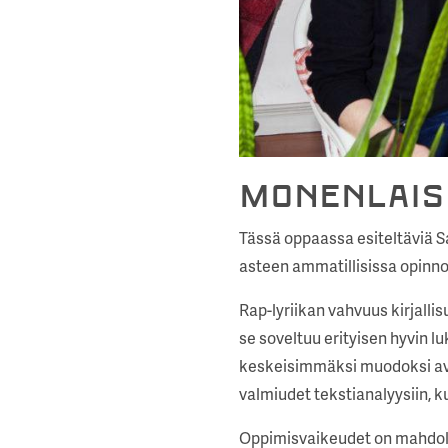
Monenlais
Tässä oppaassa esiteltäviä Sa
asteen ammatillisissa opinnoi
Rap-lyriikan vahvuus kirjalli
se soveltuu erityisen hyvin lu
keskeisimmäksi muodoksi avaa
valmiudet tekstianalyysiin, k
Oppimisvaikeudet on mahdolli