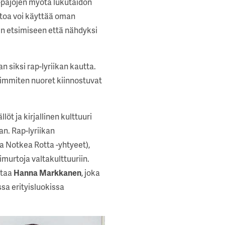
-pajojen myötä lukutaidon
itoa voi käyttää oman
n etsimiseen että nähdyksi
 siksi rap-lyriikan kautta.
seimmiten nuoret kiinnostuvat
 ja kirjallinen kulttuuri
an. Rap-lyriikan
a Notkea Rotta -yhtyeet),
murtoja valtakulttuuriin.
staa
Hanna Markkanen
, joka
sa erityisluokissa