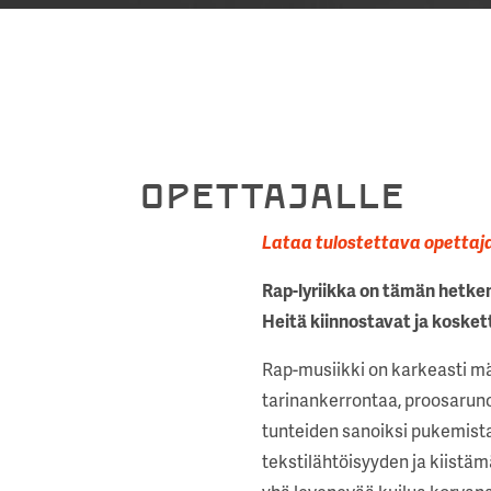
OPETTAJALLE
Lataa tulostettava opettaja
Rap-lyriikka on tämän hetken 
Heitä kiinnostavat ja koskett
Rap-musiikki on karkeasti mää
tarinankerrontaa, proosaruno
tunteiden sanoiksi pukemista
tekstilähtöisyyden ja kiistä