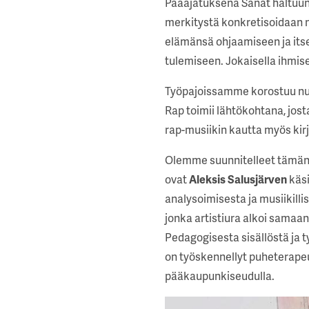
Pääajatuksena Sanat haltuun 
merkitystä konkretisoidaan n
elämänsä ohjaamiseen ja its
tulemiseen. Jokaisella ihmise
Työpajoissamme korostuu nuort
Rap toimii lähtökohtana, jost
rap-musiikin kautta myös kirj
Olemme suunnitelleet tämän k
ovat
Aleksis Salusjärven
käsi
analysoimisesta ja musiikill
jonka artistiura alkoi samaan
Pedagogisesta sisällöstä ja
on työskennellyt puheterapeut
pääkaupunkiseudulla.