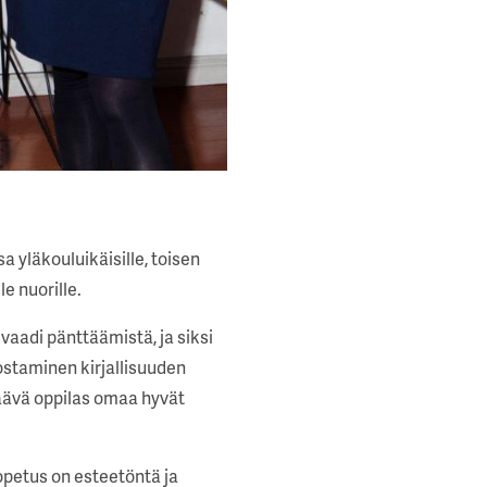
 yläkouluikäisille, toisen
e nuorille.
vaadi pänttäämistä, ja siksi
nostaminen kirjallisuuden
äävä oppilas omaa hyvät
opetus on esteetöntä ja