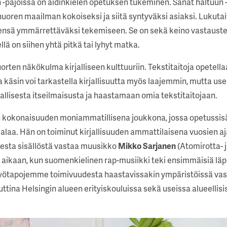
-pajoissa on äidinkielen opetuksen tukeminen. Sanat haltuun 
uoren maailman kokoiseksi ja siitä syntyväksi asiaksi. Lukuta
ensä ymmärrettäväksi tekemiseen. Se on sekä keino vastauste
llä on siihen yhtä pitkä tai lyhyt matka.
en näkökulma kirjalliseen kulttuuriin. Tekstitaitoja opetellaan
a käsin voi tarkastella kirjallisuutta myös laajemmin, mutta u
allisesta itseilmaisusta ja haastamaan omia tekstitaitojaan.
okonaisuuden moniammatillisena joukkona, jossa opetussisällöt
alaa. Hän on toiminut kirjallisuuden ammattilaisena vuosien aj
isesta sisällöstä vastaa muusikko
Mikko Sarjanen
(Atomirotta- j
 aikaan, kun suomenkielinen rap-musiikki teki ensimmäisiä läpi
 työtapojemme toimivuudesta haastavissakin ympäristöissä va
tina Helsingin alueen erityiskouluissa sekä useissa alueellisis