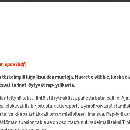
n opas (pdf)
tärkeimpiä kirjallisuuden muotoja. Nuoret eivät lue, koska eiv
avat tarinat löytyvät rap-lyriikasta.
riteltynä tekstilähtöistä rytmikästä puhetta biitin päälle. Aja
a, elokuvakäsikirjoitusta, uutisraporttia ympäröivästä elämäst
 tai vaikkapa ärhäkkää oman mielipiteen ilmaisua. Rap-lyriika
mättömän suosion takia se on osoittautunut hedelmälliseksi T