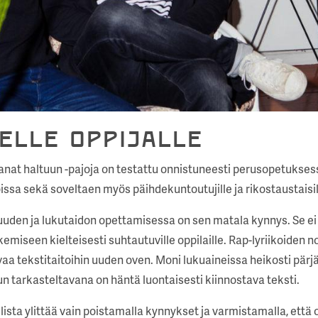
elle oppijalle
nat haltuun -pajoja on testattu onnistuneesti perusopetuksessa
ssa sekä soveltaen myös päihdekuntoutujille ja rikostaustaisill
suuden ja lukutaidon opettamisessa on sen matala kynnys. Se ei 
kemiseen kielteisesti suhtautuville oppilaille. Rap-lyriikoiden 
 tekstitaitoihin uuden oven. Moni lukuaineissa heikosti pärj
un tarkasteltavana on häntä luontaisesti kiinnostava teksti.
sta ylittää vain poistamalla kynnykset ja varmistamalla, että 